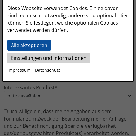
Diese Webseite verwendet Cookies. Einige davon
sind technisch notwendig, andere sind optional. Hier
Nachname*
können Sie festlegen, welche optionalen Cookies
verwendet werden dürfen.
E-Mail Adresse*
Alle akzeptieren
Einstellungen und Informationen
Telefonnummer*
Impressum
Datenschutz
Interessantes Produkt*
Ich willige ein, dass meine Angaben aus dem
Formular zum Zweck der Bearbeitung meiner Anfrage
und zur Benachrichtigung über die Verfügbarkeit
des/der ausgewählten Produkte(s) verarbeitet werden.